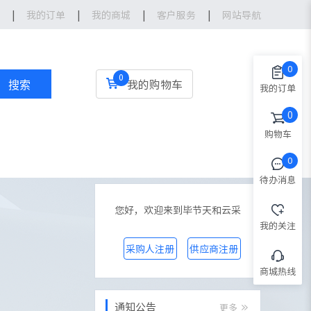
|
我的订单
|
我的商城
|
客户服务
|
网站导航
0
0
我的购物车
搜索
我的订单
0
购物车
0
待办消息
您好，欢迎来到
毕节天和云采
我的关注
采购人注册
供应商注册
商城热线
通知公告
更多