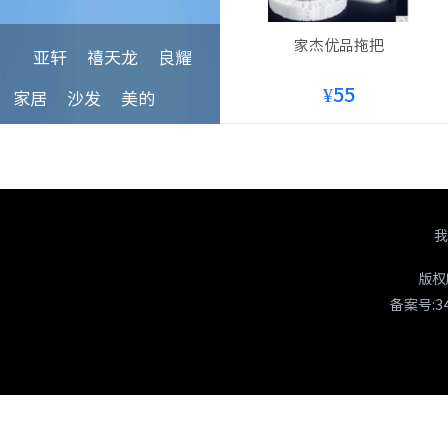
家杰优品拖把
亚轩
禧天龙
良耀
¥55
家居
沙发
美的
我
版权
备案号:34