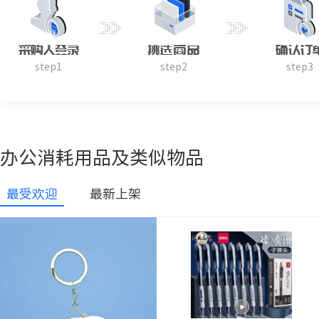
采购人登录
挑选商品
确认订
step1
step2
step3
办公消耗用品及类似物品
最受欢迎
最新上架