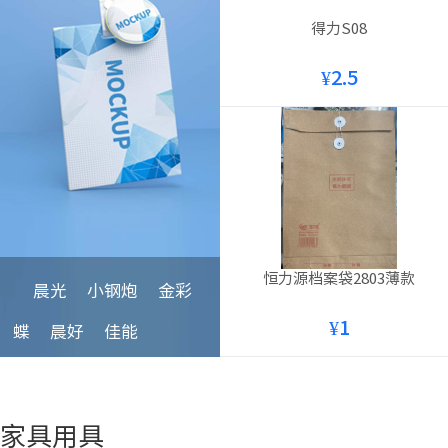
得力S08
¥2.5
恒力源档案袋2803薄款
晨光
小钢炮
金彩
¥1
蝶
晨好
佳能
家具用具